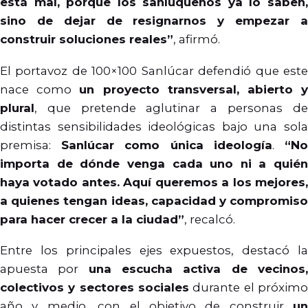
está mal, porque los sanluqueños ya lo saben,
sino de dejar de resignarnos y empezar a
construir soluciones reales”
, afirmó.
El portavoz de 100×100 Sanlúcar defendió que este
nace como
un proyecto transversal, abierto 
plural
, que pretende aglutinar a personas de
distintas sensibilidades ideológicas bajo una sola
premisa:
Sanlúcar como única ideología
.
“N
importa de dónde venga cada uno ni a quién
haya votado antes. Aquí queremos a los mejores,
a quienes tengan ideas, capacidad y compromiso
para hacer crecer a la ciudad”
, recalcó.
Entre los principales ejes expuestos, destacó la
apuesta por
una escucha activa de vecinos
colectivos y sectores sociales
durante el próximo
año y medio, con el objetivo de construir
un