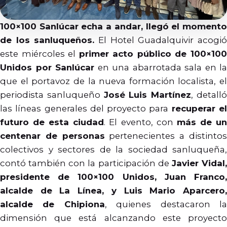
100×100 Sanlúcar echa a andar, llegó el momento
de los sanluqueños.
El Hotel Guadalquivir acogi
este miércoles el
primer acto público de 100×10
Unidos por Sanlúcar
en una abarrotada sala en la
que el portavoz de la nueva formación localista, el
periodista sanluqueño
José Luis Martínez
, detall
las líneas generales del proyecto para
recuperar e
futuro de esta ciudad
. El evento, con
más de u
centenar de personas
pertenecientes a distinto
colectivos y sectores de la sociedad sanluqueña,
contó también con la participación de
Javier Vidal
presidente de 100×100 Unidos, Juan Franco,
alcalde de La Línea, y Luis Mario Aparcero,
alcalde de Chipiona
, quienes destacaron l
dimensión que está alcanzando este proyecto