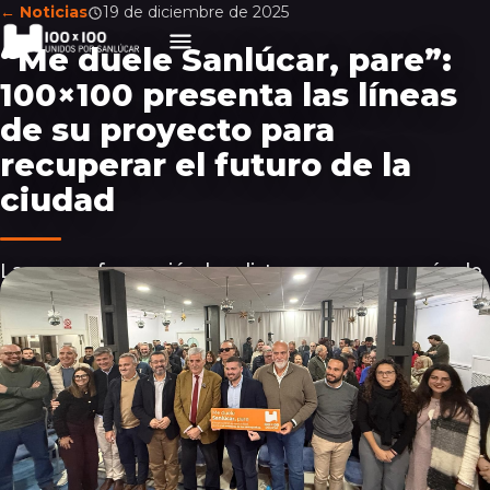
← Noticias
19 de diciembre de 2025
“Me duele Sanlúcar, pare”:
100×100 presenta las líneas
de su proyecto para
recuperar el futuro de la
ciudad
La nueva formación localista congrega a más de
un centenar de personas en su primer acto
público