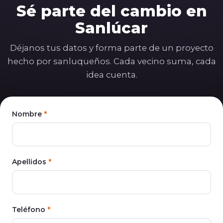
Sé parte del cambio en
Sanlúcar
Déjanos tus datos y forma parte de un proyecto
hecho por sanluqueños. Cada vecino suma, cada
idea cuenta.
Participación
Nombre
*
Apellidos
*
Teléfono
*