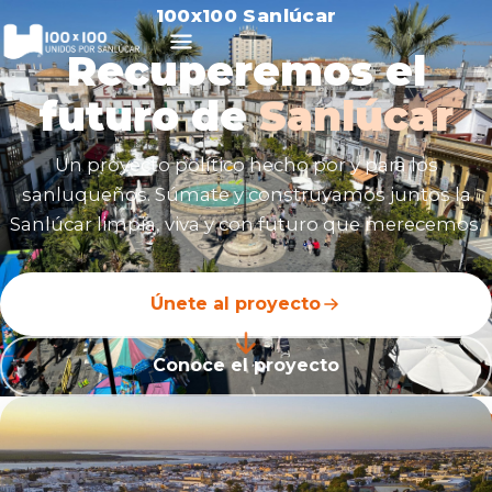
100x100 Sanlúcar
Recuperemos el
futuro de
Sanlúcar
Un proyecto político hecho por y para los
sanluqueños. Súmate y construyamos juntos la
Sanlúcar limpia, viva y con futuro que merecemos.
Únete al proyecto
Conoce el proyecto