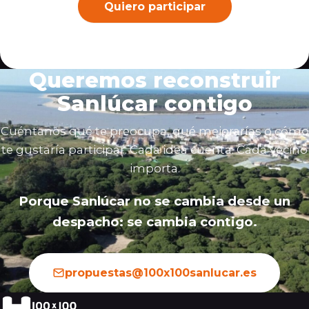
Quiero participar
Queremos reconstruir
Sanlúcar contigo
Cuéntanos qué te preocupa, qué mejorarías o cómo
te gustaría participar. Cada idea cuenta. Cada vecino
importa.
Porque Sanlúcar no se cambia desde un
despacho: se cambia contigo.
propuestas@100x100sanlucar.es