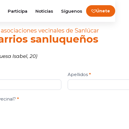
Participa
Noticias
Síguenos
Únete
 asociaciones vecinales de Sanlúcar
arrios sanluqueños
esa Isabel, 20)
Apellidos
*
vecinal?
*