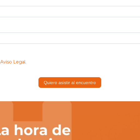
l
Aviso Legal
.
Quiero asistir al encuentro