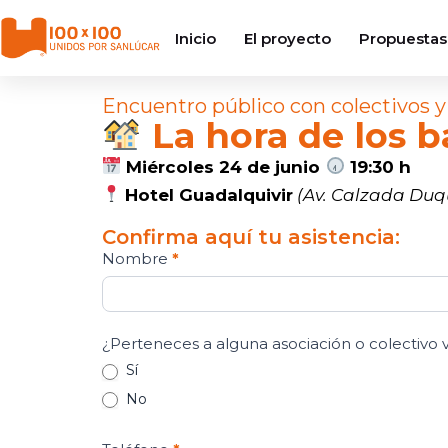
Inicio
El proyecto
Propuestas
Encuentro público con colectivos y
La hora de los b
Miércoles 24 de junio
19:30 h
Hotel Guadalquivir
(Av. Calzada Duqu
Confirma aquí tu asistencia:
Nombre
*
Encuentro
asociaciones
vecinales
(24/06/2026)
¿Perteneces a alguna asociación o colectivo 
Sí
No